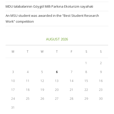
MDU tələbələrinin Göygöl Milli Parkına Ekoturizm səyahəti
An MSU student was awarded in the “Best Student Research
Work” competition
AUGUST 2026
M
T
W
T
F
S
S
1
2
3
4
5
6
7
8
9
10
11
12
13
14
15
16
17
18
19
20
21
22
23
24
25
26
27
28
29
30
31