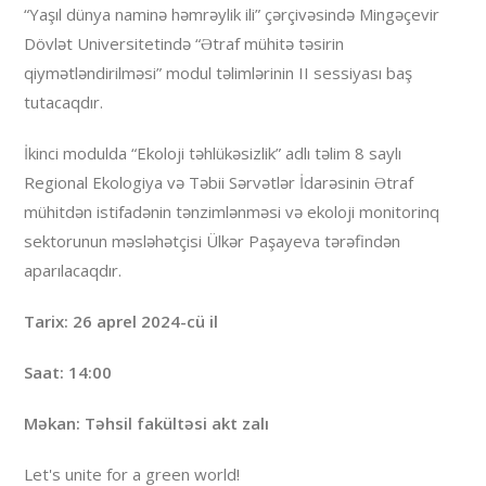
“Yaşıl dünya naminə həmrəylik ili” çərçivəsində Mingəçevir
Dövlət Universitetində “Ətraf mühitə təsirin
qiymətləndirilməsi” modul təlimlərinin II sessiyası baş
tutacaqdır.
İkinci modulda “Ekoloji təhlükəsizlik” adlı təlim 8 saylı
Regional Ekologiya və Təbii Sərvətlər İdarəsinin Ətraf
mühitdən istifadənin tənzimlənməsi və ekoloji monitorinq
sektorunun məsləhətçisi Ülkər Paşayeva tərəfindən
aparılacaqdır.
Tarix: 26 aprel 2024-cü il
Saat: 14:00
Məkan: Təhsil fakültəsi akt zalı
Let's unite for a green world!