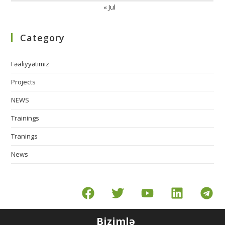
« Jul
Category
Fəaliyyətimiz
Projects
NEWS
Trainings
Tranings
News
Bizimlə