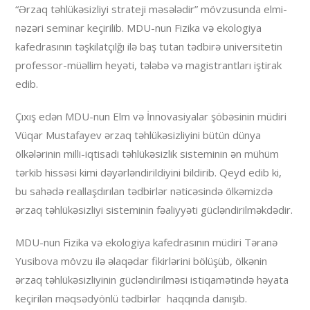
“Ərzaq təhlükəsizliyi strateji məsələdir” mövzusunda elmi-
nəzəri seminar keçirilib. MDU-nun Fizika və ekologiya
kafedrasının təşkilatçılğı ilə baş tutan tədbirə universitetin
professor-müəllim heyəti, tələbə və magistrantları iştirak
edib.
Çıxış edən MDU-nun Elm və İnnovasiyalar şöbəsinin müdiri
Vüqar Mustafayev ərzaq təhlükəsizliyini bütün dünya
ölkələrinin milli-iqtisadi təhlükəsizlik sisteminin ən mühüm
tərkib hissəsi kimi dəyərləndirildiyini bildirib. Qeyd edib ki,
bu sahədə reallaşdırılan tədbirlər nəticəsində ölkəmizdə
ərzaq təhlükəsizliyi sisteminin fəaliyyəti gücləndirilməkdədir.
MDU-nun Fizika və ekologiya kafedrasının müdiri Təranə
Yusibova mövzu ilə əlaqədar fikirlərini bölüşüb, ölkənin
ərzaq təhlükəsizliyinin gücləndirilməsi istiqamətində həyata
keçirilən məqsədyönlü tədbirlər haqqında danışıb.