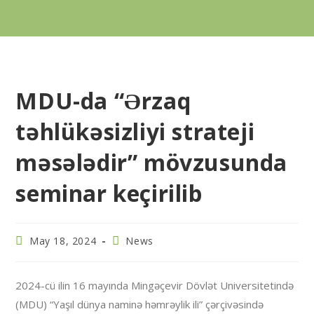
MDU-da “Ərzaq
təhlükəsizliyi strateji
məsələdir” mövzusunda
seminar keçirilib
May 18, 2024
News
2024-cü ilin 16 mayında Mingəçevir Dövlət Universitetində
(MDU) “Yaşıl dünya naminə həmrəylik ili” çərçivəsində