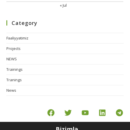
« Jul
Category
Fəaliyyətimiz
Projects
NEWS
Trainings
Tranings
News
Bizimlə