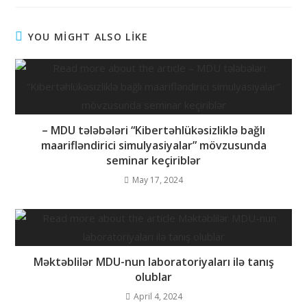
YOU MİGHT ALSO LİKE
– MDU tələbələri “Kibertəhlükəsizliklə bağlı
maarifləndirici simulyasiyalar” mövzusunda
seminar keçiriblər
May 17, 2024
Məktəblilər MDU-nun laboratoriyaları ilə tanış
olublar
April 4, 2024