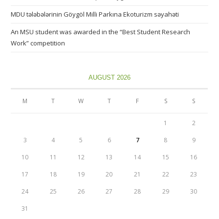
MDU tələbələrinin Göygöl Milli Parkına Ekoturizm səyahəti
An MSU student was awarded in the “Best Student Research
Work” competition
AUGUST 2026
M
T
W
T
F
S
S
1
2
3
4
5
6
7
8
9
10
11
12
13
14
15
16
17
18
19
20
21
22
23
24
25
26
27
28
29
30
31