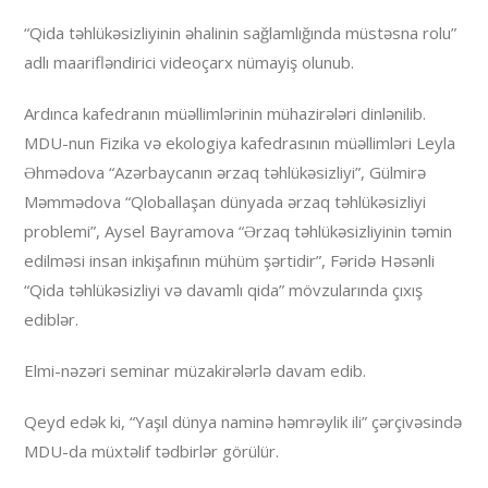
“Qida təhlükəsizliyinin əhalinin sağlamlığında müstəsna rolu”
adlı maarifləndirici videoçarx nümayiş olunub.
Ardınca kafedranın müəllimlərinin mühazirələri dinlənilib.
MDU-nun Fizika və ekologiya kafedrasının müəllimləri Leyla
Əhmədova “Azərbaycanın ərzaq təhlükəsizliyi”, Gülmirə
Məmmədova “Qloballaşan dünyada ərzaq təhlükəsizliyi
problemi”, Aysel Bayramova “Ərzaq təhlükəsizliyinin təmin
edilməsi insan inkişafının mühüm şərtidir”, Fəridə Həsənli
“Qida təhlükəsizliyi və davamlı qida” mövzularında çıxış
ediblər.
Elmi-nəzəri seminar müzakirələrlə davam edib.
Qeyd edək ki, “Yaşıl dünya naminə həmrəylik ili” çərçivəsində
MDU-da müxtəlif tədbirlər görülür.