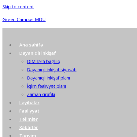
Skip to content
Green Campus MDU
Ana səhifə
Dayanıqlı inkişaf
DİM-lərə bağlılıq
Dayanıqlı inkişaf siyasəti
Dayanıqlı inkişaf planı
İqlim fəaliyyət planı
Zaman qrafiki
Layihələr
Fəaliyyət
Təlimlər
Xəbərlər
Təqvim