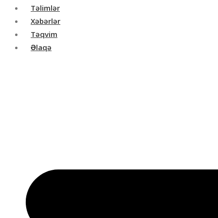
Təlimlər
Xəbərlər
Təqvim
Əlaqə