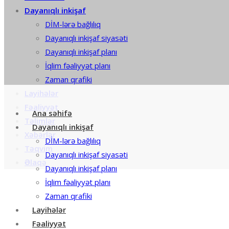
Dayanıqlı inkişaf
DİM-lərə bağlılıq
Dayanıqlı inkişaf siyasəti
Dayanıqlı inkişaf planı
İqlim fəaliyyət planı
Zaman qrafiki
Layihələr
Fəaliyyət
Ana səhifə
Təlimlər
Dayanıqlı inkişaf
Xəbərlər
DİM-lərə bağlılıq
Təqvim
Dayanıqlı inkişaf siyasəti
Əlaqə
Dayanıqlı inkişaf planı
İqlim fəaliyyət planı
Zaman qrafiki
Layihələr
Fəaliyyət