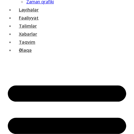
Zaman qrafiki
Layihələr
Fəaliyyət
Təlimlər
Xəbərlər
Təqvim
Əlaqə