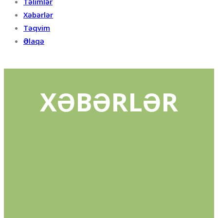
Təlimlər
Xəbərlər
Təqvim
Əlaqə
XƏBƏRLƏR