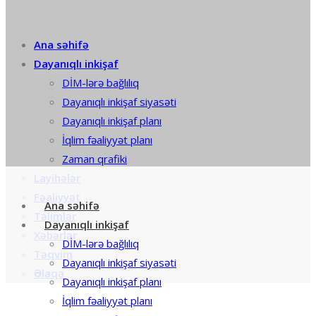
Ana səhifə
Dayanıqlı inkişaf
DİM-lərə bağlılıq
Dayanıqlı inkişaf siyasəti
Dayanıqlı inkişaf planı
İqlim fəaliyyət planı
Zaman qrafiki
Layihələr
Fəaliyyət
Ana səhifə
Təlimlər
Dayanıqlı inkişaf
Xəbərlər
DİM-lərə bağlılıq
Təqvim
Dayanıqlı inkişaf siyasəti
Əlaqə
Dayanıqlı inkişaf planı
İqlim fəaliyyət planı