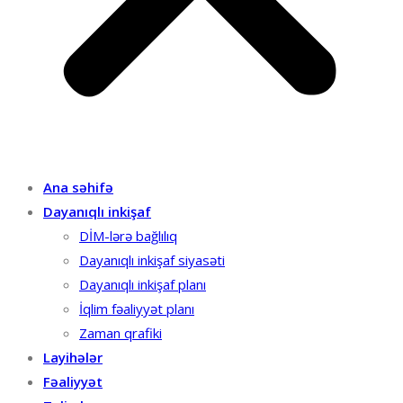
Ana səhifə
Dayanıqlı inkişaf
DİM-lərə bağlılıq
Dayanıqlı inkişaf siyasəti
Dayanıqlı inkişaf planı
İqlim fəaliyyət planı
Zaman qrafiki
Layihələr
Fəaliyyət