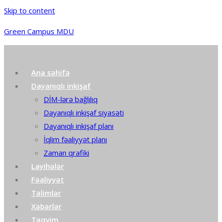
Skip to content
Green Campus MDU
Ana səhifə
Dayanıqlı inkişaf
DİM-lərə bağlılıq
Dayanıqlı inkişaf siyasəti
Dayanıqlı inkişaf planı
İqlim fəaliyyət planı
Zaman qrafiki
Layihələr
Fəaliyyət
Təlimlər
Xəbərlər
Təqvim