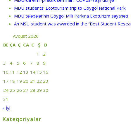
MDU-da elmi-praktik seminar: “COP29-Yaşıl dünya”
MDU students’ Ecotourism trip to Göygöl National Park
MDU tələbələrinin Göygöl Milli Parkına Ekoturizm səyahəti
An MSU student was awarded in the “Best Student Resea
Avqust 2026
BE
ÇA
Ç
CA
C
Ş
B
1
2
3
4
5
6
7
8
9
10
11
12
13
14
15
16
17
18
19
20
21
22
23
24
25
26
27
28
29
30
31
« İyl
Kateqoriyalar