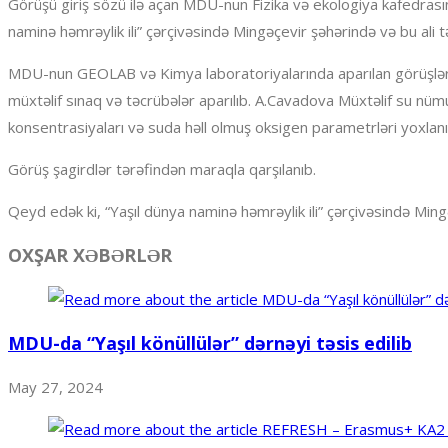
Görüşü giriş sözü ilə açan MDU-nun Fizika və ekologiya kafedrasını
naminə həmrəylik ili” çərçivəsində Mingəçevir şəhərində və bu ali
MDU-nun GEOLAB və Kimya laboratoriyalarında aparılan görüşlər 
müxtəlif sınaq və təcrübələr aparılıb. A.Cavadova Müxtəlif su nüm
konsentrasiyaları və suda həll olmuş oksigen parametrləri yoxlanıl
Görüş şagirdlər tərəfindən maraqla qarşılanıb.
Qeyd edək ki, “Yaşıl dünya naminə həmrəylik ili” çərçivəsində Mingə
OXŞAR XƏBƏRLƏR
MDU-da “Yaşıl könüllülər” dərnəyi təsis edilib
May 27, 2024