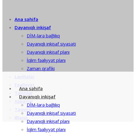
Ana səhifə
Dayanıqlı inkişaf
DİM-lərə bağlılıq
Dayanıqlı inkişaf siyasəti
Dayanıqlı inkişaf planı
İqlim fəaliyyət planı
Zaman qrafiki
Layihələr
Fəaliyyət
Ana səhifə
Təlimlər
Dayanıqlı inkişaf
Xəbərlər
DİM-lərə bağlılıq
Təqvim
Dayanıqlı inkişaf siyasəti
Əlaqə
Dayanıqlı inkişaf planı
İqlim fəaliyyət planı