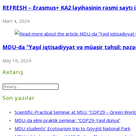
REFRESH – Erasmus+ KA2 layihəsinin rəsmi saytı i
Mart 4, 2024
MDU-da “Yaşıl iqtisadiyyat və müasir təhsil: nəz
May 16, 2024
Axtarış
Son yazılar
Scientific-Practical Seminar at MSU: “COP29 – Green World
MDU-da elmi-praktik seminar: “COP29-Yaşıl dünya”
MDU students’ Ecotourism trip to Göygöl National Park