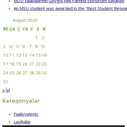
MDU tələbələrinin Göygöl Milli Parkına Ekoturizm səyahəti
An MSU student was awarded in the “Best Student Resea
Avqust 2026
BE
ÇA
Ç
CA
C
Ş
B
1
2
3
4
5
6
7
8
9
10
11
12
13
14
15
16
17
18
19
20
21
22
23
24
25
26
27
28
29
30
31
« İyl
Kateqoriyalar
Fəaliyyətimiz
Layihələr