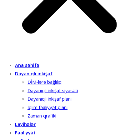
Ana səhifə
Dayanıqlı inkişaf
DİM-lərə bağlılıq
Dayanıqlı inkişaf siyasəti
Dayanıqlı inkişaf planı
İqlim fəaliyyət planı
Zaman qrafiki
Layihələr
Fəaliyyət