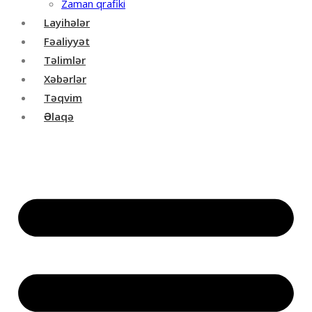
Zaman qrafiki
Layihələr
Fəaliyyət
Təlimlər
Xəbərlər
Təqvim
Əlaqə