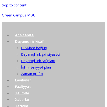
Skip to content
Green Campus MDU
Ana səhifə
Dayanıqlı inkişaf
DİM-lərə bağlılıq
Dayanıqlı inkişaf siyasəti
Dayanıqlı inkişaf planı
İqlim fəaliyyət planı
Zaman qrafiki
Layihələr
Fəaliyyət
Təlimlər
Xəbərlər
Təqvim