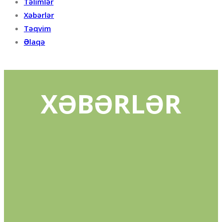
Təlimlər
Xəbərlər
Təqvim
Əlaqə
XƏBƏRLƏR