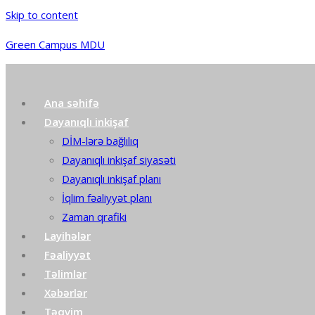
Skip to content
Green Campus MDU
Ana səhifə
Dayanıqlı inkişaf
DİM-lərə bağlılıq
Dayanıqlı inkişaf siyasəti
Dayanıqlı inkişaf planı
İqlim fəaliyyət planı
Zaman qrafiki
Layihələr
Fəaliyyət
Təlimlər
Xəbərlər
Təqvim