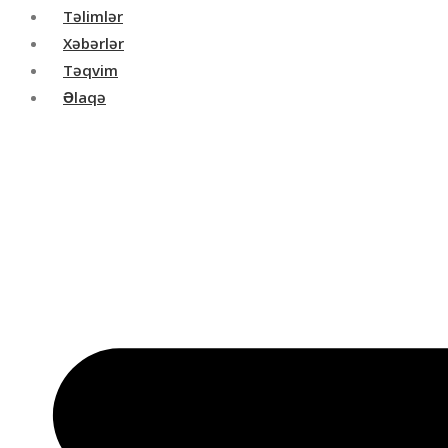
Təlimlər
Xəbərlər
Təqvim
Əlaqə