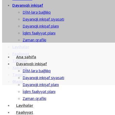
Dayanıqlı inkişaf
DİM-lərə bağlılıq
Dayanıqlı inkişaf siyasəti
Dayanıqlı inkişaf planı
İqlim fəaliyyət planı
Zaman qrafiki
Layihələr
Fəaliyyət
Ana səhifə
Təlimlər
Dayanıqlı inkişaf
Xəbərlər
DİM-lərə bağlılıq
Təqvim
Dayanıqlı inkişaf siyasəti
Əlaqə
Dayanıqlı inkişaf planı
İqlim fəaliyyət planı
Zaman qrafiki
Layihələr
Fəaliyyət