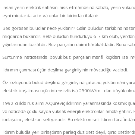
İnsan yerin elektrik sahəsini hiss etməməsinə səbəb, yerin yükü
eyni miqdarda artır və onlar bir-birindən itələnir.
Bəs görəsən buludlar necə yüklənir? Gəlin buludun tərkibinə nəzər
miqdarda buxardır. Belə buludun hündürlüyü 6-7 km olub, yerdən i
yığınlarından ibarətdir. Buz parçaları daimi hərəkətdədir. Buna səb
Sürtünmə nəticəsində böyük buz parçaları mənfi, kiçikləri isə mü
İldırımın çaxması üçün deşilmə gərginliyinin mövcudlğu vacibdi.
Öz-özlüyündə bulud deşilmə gərginliyinə çatacaq yüklənməni yarat
elektrik boşalması üçün intensivlik isə 2500kV/m –dən böyük olmalı
1992-ci ildə rus alimi A.Qureviç ildırımın yaranmasında kosmik şüal
və nəticədə çoxlu sayda yüksək enerjili elektronlar əmələ gətirir. 
ionlaşdırır, elektron seli yaradır. Bu elektron seli ildırım tərəfind
İldırım buludla yeri birləşdirən parlaq düz xətt deyil, qırıq xəttlə