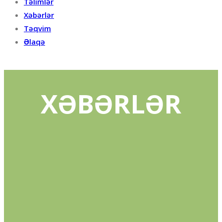
Təlimlər
Xəbərlər
Təqvim
Əlaqə
XƏBƏRLƏR