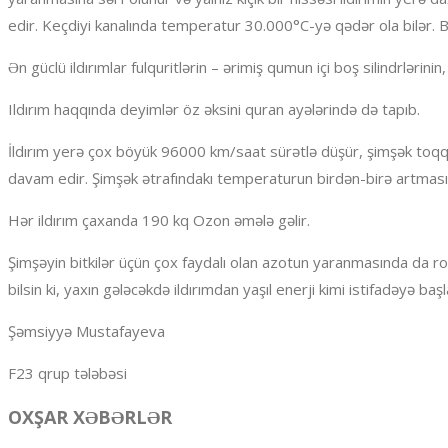
edir. Keçdiyi kanalında temperatur 30.000°C-yə qədər ola bilər.
Ən güclü ildırımlar fulquritlərin – ərimiş qumun içi boş silindrlərin
Ildırım haqqında deyimlər öz əksini quran ayələrində də tapıb.
İldırım yerə çox böyük 96000 km/saat sürətlə düşür, şimşək toqqu
davam edir. Şimşək ətrafındakı temperaturun birdən-birə artması
Hər ildırım çaxanda 190 kq Ozon əmələ gəlir.
Şimşəyin bitkilər üçün çox faydalı olan azotun yaranmasında da rolu
bilsin ki, yaxın gələcəkdə ildırımdan yaşıl enerji kimi istifadəyə başla
Şəmsiyyə Mustafayeva
F23 qrup tələbəsi
OXŞAR XƏBƏRLƏR