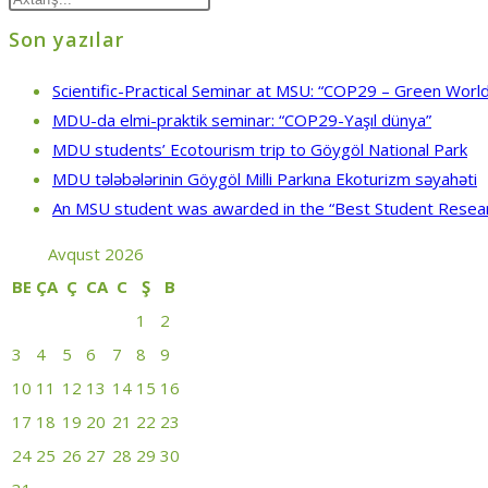
Son yazılar
Scientific-Practical Seminar at MSU: “COP29 – Green World
MDU-da elmi-praktik seminar: “COP29-Yaşıl dünya”
MDU students’ Ecotourism trip to Göygöl National Park
MDU tələbələrinin Göygöl Milli Parkına Ekoturizm səyahəti
An MSU student was awarded in the “Best Student Resea
Avqust 2026
BE
ÇA
Ç
CA
C
Ş
B
1
2
3
4
5
6
7
8
9
10
11
12
13
14
15
16
17
18
19
20
21
22
23
24
25
26
27
28
29
30