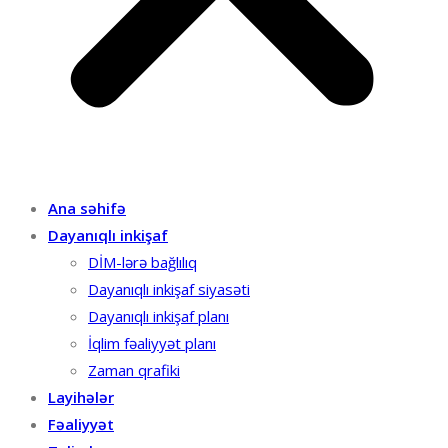
Ana səhifə
Dayanıqlı inkişaf
DİM-lərə bağlılıq
Dayanıqlı inkişaf siyasəti
Dayanıqlı inkişaf planı
İqlim fəaliyyət planı
Zaman qrafiki
Layihələr
Fəaliyyət