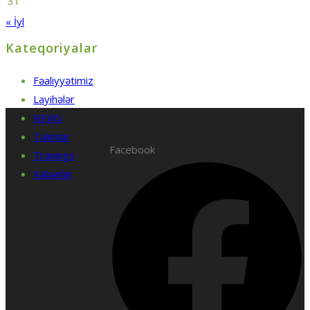
31
« İyl
Kateqoriyalar
Fəaliyyətimiz
Layihələr
NEWS
Təlimlər
Facebook
Tranings
Xəbərlər