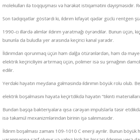
molekulları ilə toqquşması və hərəkət istiqamətini dəyişməsidir. 
Son tədqiqatlar göstərdi ki, ildırım kifayət qədər güclü rentgen ş
1990-cı illərdə alimlər ildırım yaratmağı öyrəndilər. Bunun üçün, ki
bununla da buludla yer arasında keçirici kanal yaradır.
İldırımdan qorunmaq üçün həm dalğa ötürənlərdən, həm də maye sü
elektrik keçiriciliyini artırmaq üçün, polimer isə su şırnağının d
edilir.
Yerdəki həyatın meydana gəlməsində ildırımın böyük rolu olub. Belə
elektrik boşalmasını həyata keçirtdikdə həyatın “tikinti materiallar
Bundan başqa bakteriyalara qısa cərəyan impulslarla təsir etdik
isə təkamül mexanizmlərindən birinin işə salınmasıdır.
İldırım boşalması zamanı 109-1010 C enerji ayrılır. Bunun böyük h
yaranmasına sərf olunur və yalnız kiçik bir hissəsi ildırımın yerə 