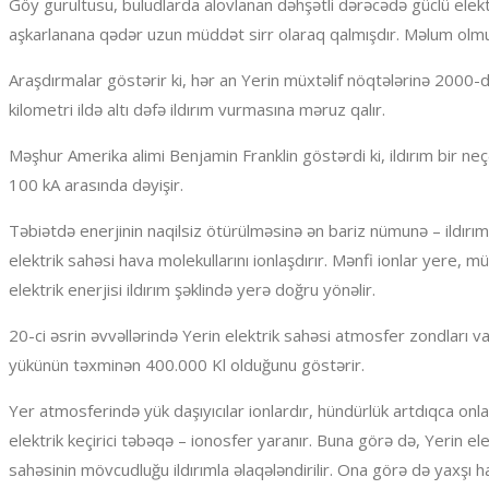
Göy gurultusu, buludlarda alovlanan dəhşətli dərəcədə güclü elekt
aşkarlanana qədər uzun müddət sirr olaraq qalmışdır. Məlum olmuşd
Araşdırmalar göstərir ki, hər an Yerin müxtəlif nöqtələrinə 2000-
kilometri ildə altı dəfə ildırım vurmasına məruz qalır.
Məşhur Amerika alimi Benjamin Franklin göstərdi ki, ildırım bir ne
100 kA arasında dəyişir.
Təbiətdə enerjinin naqilsiz ötürülməsinə ən bariz nümunə – ildırım
elektrik sahəsi hava molekullarını ionlaşdırır. Mənfi ionlar yere, mü
elektrik enerjisi ildırım şəklində yerə doğru yönəlir.
20-ci əsrin əvvəllərində Yerin elektrik sahəsi atmosfer zondları v
yükünün təxminən 400.000 Kl olduğunu göstərir.
Yer atmosferində yük daşıyıcılar ionlardır, hündürlük artdıqca on
elektrik keçirici təbəqə – ionosfer yaranır. Buna görə də, Yerin el
sahəsinin mövcudluğu ildırımla əlaqələndirilir. Ona görə də yaxşı