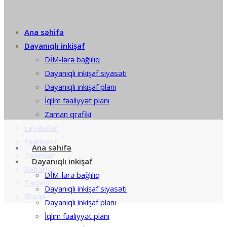
Ana səhifə
Dayanıqlı inkişaf
DİM-lərə bağlılıq
Dayanıqlı inkişaf siyasəti
Dayanıqlı inkişaf planı
İqlim fəaliyyət planı
Zaman qrafiki
Layihələr
Fəaliyyət
Ana səhifə
Təlimlər
Dayanıqlı inkişaf
Xəbərlər
DİM-lərə bağlılıq
Təqvim
Dayanıqlı inkişaf siyasəti
Əlaqə
Dayanıqlı inkişaf planı
İqlim fəaliyyət planı