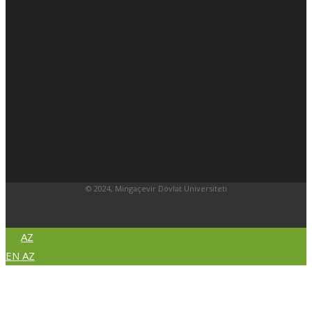
© 2024, Mingəçevir Dövlət Universiteti
AZ
EN
AZ