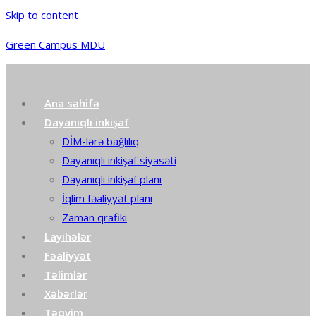
Skip to content
Green Campus MDU
Ana səhifə
Dayanıqlı inkişaf
DİM-lərə bağlılıq
Dayanıqlı inkişaf siyasəti
Dayanıqlı inkişaf planı
İqlim fəaliyyət planı
Zaman qrafiki
Layihələr
Fəaliyyət
Təlimlər
Xəbərlər
Təqvim