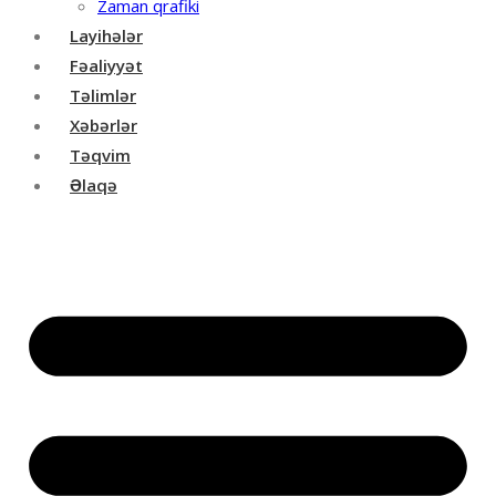
Zaman qrafiki
Layihələr
Fəaliyyət
Təlimlər
Xəbərlər
Təqvim
Əlaqə