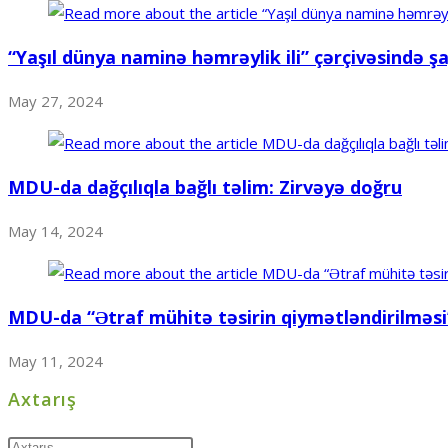
“Yaşıl dünya naminə həmrəylik ili” çərçivəsində şag
May 27, 2024
MDU-da dağçılıqla bağlı təlim: Zirvəyə doğru
May 14, 2024
MDU-da “Ətraf mühitə təsirin qiymətləndirilməsi”
May 11, 2024
Axtarış