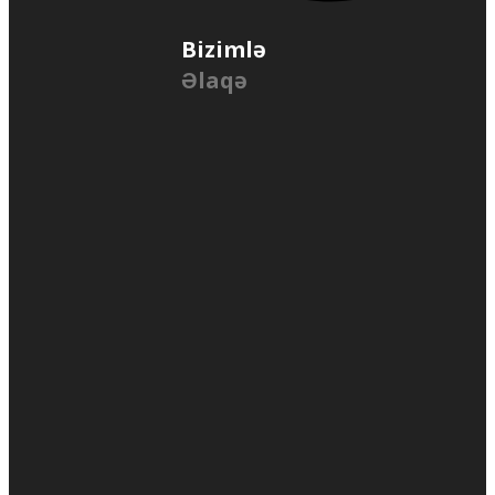
Bizimlə
Əlaqə