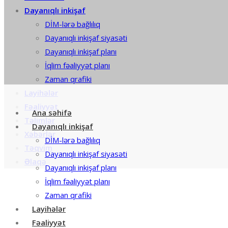
Dayanıqlı inkişaf
DİM-lərə bağlılıq
Dayanıqlı inkişaf siyasəti
Dayanıqlı inkişaf planı
İqlim fəaliyyət planı
Zaman qrafiki
Layihələr
Fəaliyyət
Ana səhifə
Təlimlər
Dayanıqlı inkişaf
Xəbərlər
DİM-lərə bağlılıq
Təqvim
Dayanıqlı inkişaf siyasəti
Əlaqə
Dayanıqlı inkişaf planı
İqlim fəaliyyət planı
Zaman qrafiki
Layihələr
Fəaliyyət