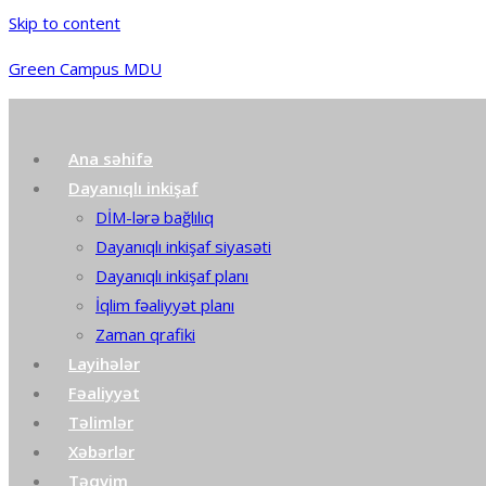
Skip to content
Green Campus MDU
Ana səhifə
Dayanıqlı inkişaf
DİM-lərə bağlılıq
Dayanıqlı inkişaf siyasəti
Dayanıqlı inkişaf planı
İqlim fəaliyyət planı
Zaman qrafiki
Layihələr
Fəaliyyət
Təlimlər
Xəbərlər
Təqvim