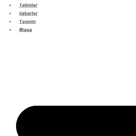
Təlimlər
Xəbərlər
Təqvim
Əlaqə