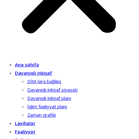
Ana səhifə
Dayanıqlı inkişaf
DİM-lərə bağlılıq
Dayanıqlı inkişaf siyasəti
Dayanıqlı inkişaf planı
İqlim fəaliyyət planı
Zaman qrafiki
Layihələr
Fəaliyyət