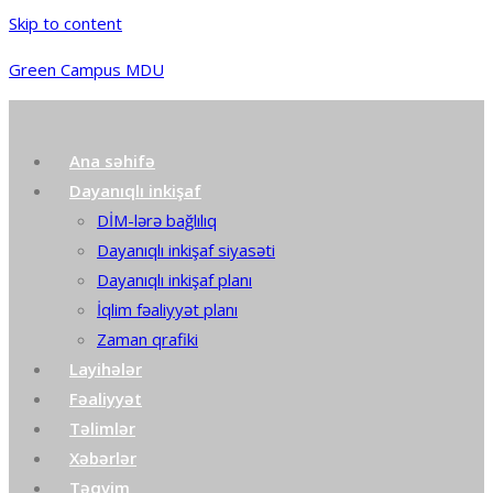
Skip to content
Green Campus MDU
Ana səhifə
Dayanıqlı inkişaf
DİM-lərə bağlılıq
Dayanıqlı inkişaf siyasəti
Dayanıqlı inkişaf planı
İqlim fəaliyyət planı
Zaman qrafiki
Layihələr
Fəaliyyət
Təlimlər
Xəbərlər
Təqvim