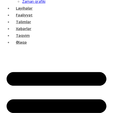
Zaman qrafiki
Layihələr
Fəaliyyət
Təlimlər
Xəbərlər
Təqvim
Əlaqə