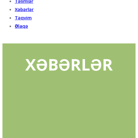
Təlimlər
Xəbərlər
Təqvim
Əlaqə
XƏBƏRLƏR