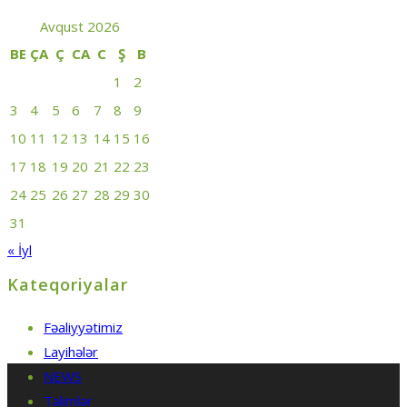
Avqust 2026
BE
ÇA
Ç
CA
C
Ş
B
1
2
3
4
5
6
7
8
9
10
11
12
13
14
15
16
17
18
19
20
21
22
23
24
25
26
27
28
29
30
31
« İyl
Kateqoriyalar
Fəaliyyətimiz
Layihələr
NEWS
Təlimlər