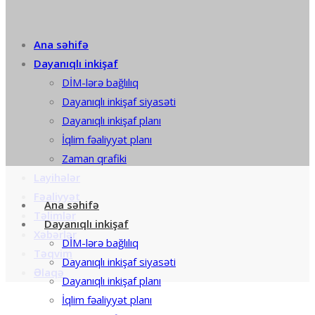
Ana səhifə
Dayanıqlı inkişaf
DİM-lərə bağlılıq
Dayanıqlı inkişaf siyasəti
Dayanıqlı inkişaf planı
İqlim fəaliyyət planı
Zaman qrafiki
Layihələr
Fəaliyyət
Ana səhifə
Təlimlər
Dayanıqlı inkişaf
Xəbərlər
DİM-lərə bağlılıq
Təqvim
Dayanıqlı inkişaf siyasəti
Əlaqə
Dayanıqlı inkişaf planı
İqlim fəaliyyət planı