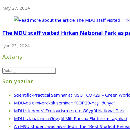
May 27, 2024
The MDU staff visited Hirkan National Park as pa
İyun 23, 2024
Axtarış
Son yazılar
Scientific-Practical Seminar at MSU: “COP29 – Green World
MDU-da elmi-praktik seminar: “COP29-Yaşıl dünya”
MDU students’ Ecotourism trip to Göygöl National Park
MDU tələbələrinin Göygöl Milli Parkına Ekoturizm səyahəti
An MSU student was awarded in the “Best Student Resea