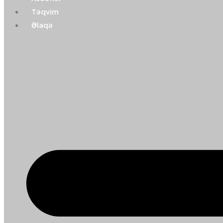
Təqvim
Əlaqə