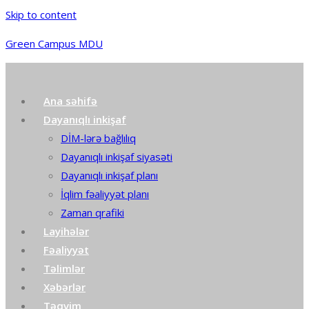
Skip to content
Green Campus MDU
Ana səhifə
Dayanıqlı inkişaf
DİM-lərə bağlılıq
Dayanıqlı inkişaf siyasəti
Dayanıqlı inkişaf planı
İqlim fəaliyyət planı
Zaman qrafiki
Layihələr
Fəaliyyət
Təlimlər
Xəbərlər
Təqvim