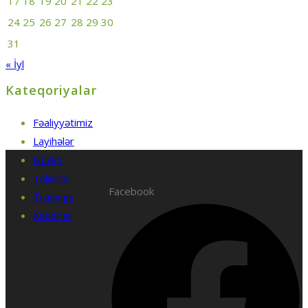
17
18
19
20
21
22
23
24
25
26
27
28
29
30
31
« İyl
Kateqoriyalar
Fəaliyyətimiz
Layihələr
NEWS
Təlimlər
Facebook
Tranings
Xəbərlər