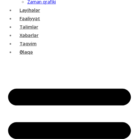
Zaman qrafiki
Layihələr
Fəaliyyət
Təlimlər
Xəbərlər
Təqvim
Əlaqə