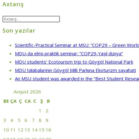
Axtarış
Son yazılar
Scientific-Practical Seminar at MSU: “COP29 – Green World
MDU-da elmi-praktik seminar: “COP29-Yaşıl dünya”
MDU students’ Ecotourism trip to Göygöl National Park
MDU tələbələrinin Göygöl Milli Parkına Ekoturizm səyahəti
An MSU student was awarded in the “Best Student Resea
Avqust 2026
BE
ÇA
Ç
CA
C
Ş
B
1
2
3
4
5
6
7
8
9
10
11
12
13
14
15
16