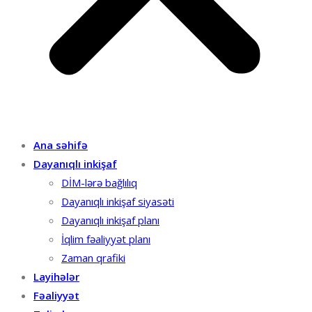
Ana səhifə
Dayanıqlı inkişaf
DİM-lərə bağlılıq
Dayanıqlı inkişaf siyasəti
Dayanıqlı inkişaf planı
İqlim fəaliyyət planı
Zaman qrafiki
Layihələr
Fəaliyyət