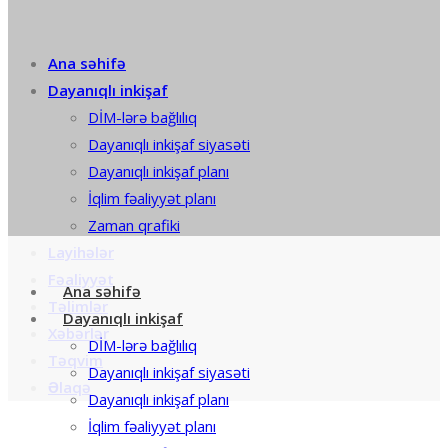
Ana səhifə
Dayanıqlı inkişaf
DİM-lərə bağlılıq
Dayanıqlı inkişaf siyasəti
Dayanıqlı inkişaf planı
İqlim fəaliyyət planı
Zaman qrafiki
Layihələr
Fəaliyyət
Ana səhifə
Təlimlər
Dayanıqlı inkişaf
Xəbərlər
DİM-lərə bağlılıq
Təqvim
Dayanıqlı inkişaf siyasəti
Əlaqə
Dayanıqlı inkişaf planı
İqlim fəaliyyət planı