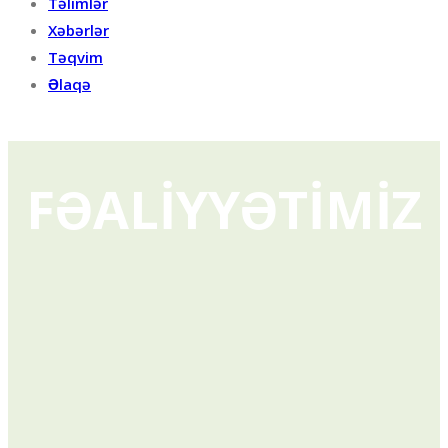
Təlimlər
Xəbərlər
Təqvim
Əlaqə
FƏALİYYƏTİMİZ