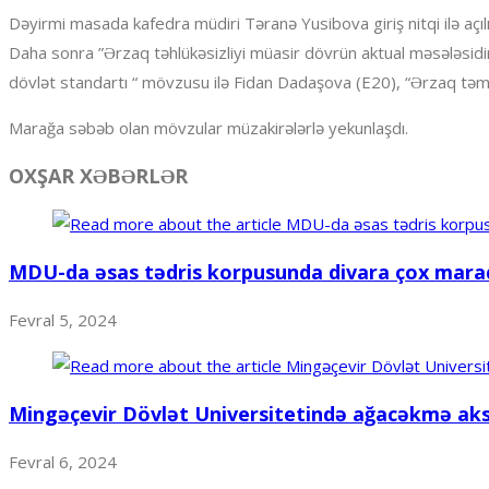
Dəyirmi masada kafedra müdiri Təranə Yusibova giriş nitqi ilə aç
Daha sonra ”Ərzaq təhlükəsizliyi müasir dövrün aktual məsələsidir
dövlət standartı “ mövzusu ilə Fidan Dadaşova (E20), “Ərzaq təmin
Marağa səbəb olan mövzular müzakirələrlə yekunlaşdı.
OXŞAR XƏBƏRLƏR
MDU-da əsas tədris korpusunda divara çox maraql
Fevral 5, 2024
Mingəçevir Dövlət Universitetində ağacəkmə aksiy
Fevral 6, 2024