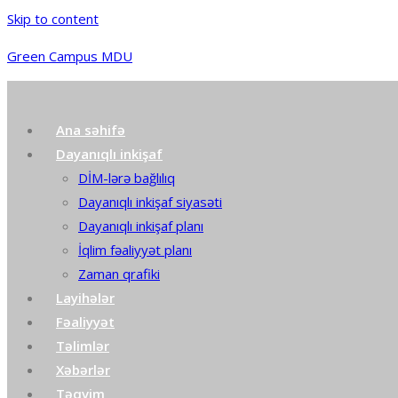
Skip to content
Green Campus MDU
Ana səhifə
Dayanıqlı inkişaf
DİM-lərə bağlılıq
Dayanıqlı inkişaf siyasəti
Dayanıqlı inkişaf planı
İqlim fəaliyyət planı
Zaman qrafiki
Layihələr
Fəaliyyət
Təlimlər
Xəbərlər
Təqvim