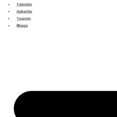
Təlimlər
Xəbərlər
Təqvim
Əlaqə