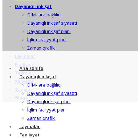
Dayanıqlı inkişaf
DİM-lərə bağlılıq
Dayanıqlı inkişaf siyasəti
Dayanıqlı inkişaf planı
İqlim fəaliyyət planı
Zaman qrafiki
Layihələr
Fəaliyyət
Ana səhifə
Təlimlər
Dayanıqlı inkişaf
Xəbərlər
DİM-lərə bağlılıq
Təqvim
Dayanıqlı inkişaf siyasəti
Əlaqə
Dayanıqlı inkişaf planı
İqlim fəaliyyət planı
Zaman qrafiki
Layihələr
Fəaliyyət