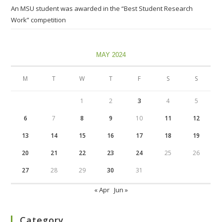
An MSU student was awarded in the “Best Student Research
Work” competition
MAY 2024
M
T
W
T
F
S
S
1
2
3
4
5
6
7
8
9
10
11
12
13
14
15
16
17
18
19
20
21
22
23
24
25
26
27
28
29
30
31
« Apr
Jun »
Category