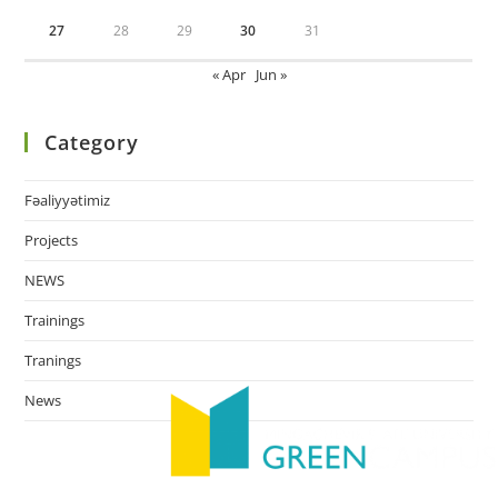
27
28
29
30
31
« Apr
Jun »
Category
Fəaliyyətimiz
Projects
NEWS
Trainings
Tranings
News