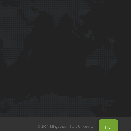
© 2024, Mingachevir State University
EN