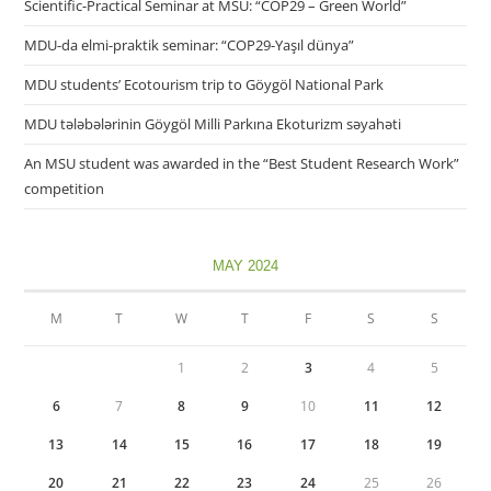
Scientific-Practical Seminar at MSU: “COP29 – Green World”
MDU-da elmi-praktik seminar: “COP29-Yaşıl dünya”
MDU students’ Ecotourism trip to Göygöl National Park
MDU tələbələrinin Göygöl Milli Parkına Ekoturizm səyahəti
An MSU student was awarded in the “Best Student Research Work”
competition
MAY 2024
M
T
W
T
F
S
S
1
2
3
4
5
6
7
8
9
10
11
12
13
14
15
16
17
18
19
20
21
22
23
24
25
26