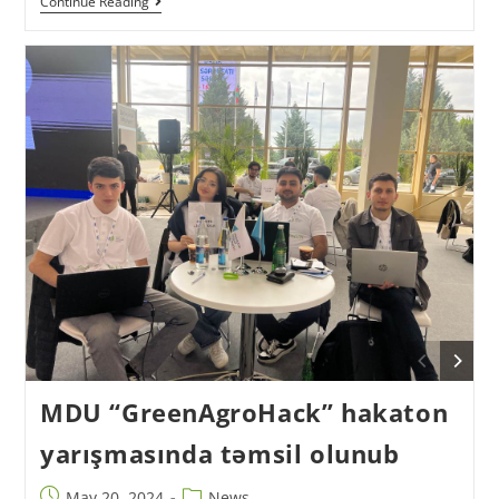
Continue Reading
MDU “GreenAgroHack” hakaton
yarışmasında təmsil olunub
May 20, 2024
News