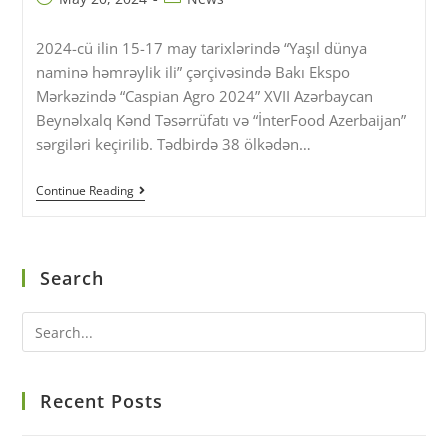
2024-cü ilin 15-17 may tarixlərində “Yaşıl dünya
naminə həmrəylik ili” çərçivəsində Bakı Ekspo
Mərkəzində “Caspian Agro 2024” XVII Azərbaycan
Beynəlxalq Kənd Təsərrüfatı və “İnterFood Azerbaijan”
sərgiləri keçirilib. Tədbirdə 38 ölkədən…
Continue Reading
Search
Recent Posts