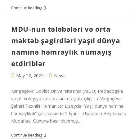
Continue Reading
MDU-nun tələbələri və orta
məktəb şagirdləri yaşıl dünya
naminə həmrəylik nümayiş
etdiriblər
May 22, 2024
News
Mingəçevir Dövlət Universitetinin (MDU) Pedaqogika
və psixologiya kafedrasının təşkilatçılığı ilə Mingəçevir
Şəhəri Texniki Humanitar Liseydə “Yaşıl dünya naminə
həmrəylik ili” çərçivəsində 1 İyun – Uşaqların Beynəlxalq
Müdafiəsi Gününə həsr olunmuş…
Continue Reading