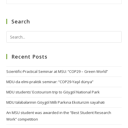
Search
Recent Posts
Scientific-Practical Seminar at MSU: “COP29 – Green World”
MDU-da elmi-praktik seminar: “COP29-Yaşıl dünya”
MDU students’ Ecotourism trip to Göygöl National Park
MDU tələbələrinin Göygöl Milli Parkına Ekoturizm səyahəti
An MSU student was awarded in the “Best Student Research
Work” competition